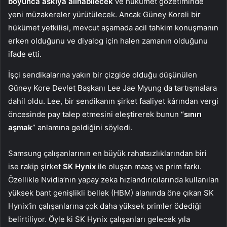
boyunca askıya alınabilecek
ve hükümet gözetiminde
yeni müzakereler yürütülecek. Ancak Güney Koreli bir
hükümet yetkilisi, mevcut aşamada acil tahkim konuşmanın
erken olduğunu ve diyalog için halen zamanın olduğunu
ifade etti.
İşçi sendikalarına yakın bir çizgide olduğu düşünülen
Güney Kore Devlet Başkanı Lee Jae Myung da tartışmalara
dahil oldu. Lee, bir sendikanın şirket faaliyet kârından vergi
öncesinde pay talep etmesini eleştirerek bunun “
sınırı
aşmak
” anlamına geldiğini söyledi.
Samsung çalışanlarının en büyük rahatsızlıklarından biri
ise rakip şirket
SK Hynix
ile oluşan maaş ve prim farkı.
Özellikle Nvidia’nın yapay zeka hızlandırıcılarında kullanılan
yüksek bant genişlikli bellek (HBM) alanında öne çıkan SK
Hynix’in çalışanlarına çok daha yüksek primler ödediği
belirtiliyor. Öyle ki SK Hynix çalışanları gelecek yıla