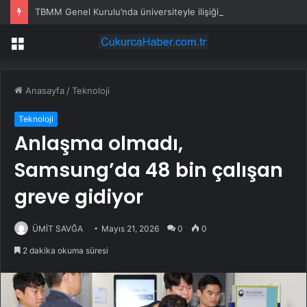
TBMM Genel Kurulu’nda üniversiteyle ilişiği kesilenlere dönüş hakkı sağlayan “öğrenci affı” maddesi kabul edildi
Menü
Anasayfa
/
Teknoloji
Teknoloji
Anlaşma olmadı,
Samsung’da 48 bin çalışan
greve gidiyor
ÜMİT SAVĞA
Mayıs 21, 2026
0
0
2 dakika okuma süresi