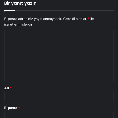
Bir yanıt yazın
E-posta adresiniz yayınlanmayacak.
Gerekli alanlar
*
ile
işaretlenmişlerdir
Y
o
r
u
m
*
Ad
*
E-posta
*