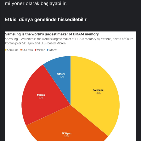
milyoner olarak başlayabilir.
Etkisi dünya genelinde hissedilebilir