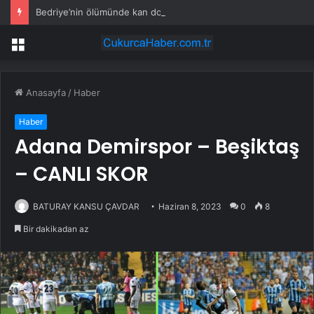
Bedriye’nin ölümünde kan donduran 7 dakika!
Menü
Anasayfa
/
Haber
Haber
Adana Demirspor – Beşiktaş
– CANLI SKOR
BATURAY KANSU ÇAVDAR
Haziran 8, 2023
0
8
Bir dakikadan az