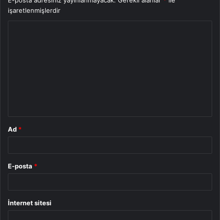
E-posta adresiniz yayınlanmayacak.
Gerekli alanlar
*
ile
işaretlenmişlerdir
Y
o
r
u
m
*
Ad
*
E-posta
*
İnternet sitesi