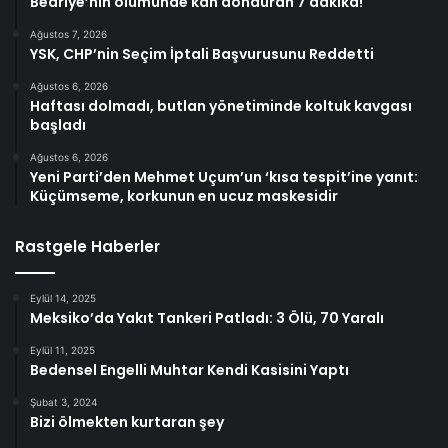
Bedriye’nin ölümünde kan donduran 7 dakika!
Ağustos 7, 2026
YSK, CHP’nin Seçim İptali Başvurusunu Reddetti
Ağustos 6, 2026
Haftası dolmadı, butlan yönetiminde koltuk kavgası
başladı
Ağustos 6, 2026
Yeni Parti’den Mehmet Uçum’un ‘kısa tespit’ine yanıt:
Küçümseme, korkunun en ucuz maskesidir
Rastgele Haberler
Eylül 14, 2025
Meksiko’da Yakıt Tankeri Patladı: 3 Ölü, 70 Yaralı
Eylül 11, 2025
Bedensel Engelli Muhtar Kendi Kasisini Yaptı
Şubat 3, 2024
Bizi ölmekten kurtaran şey