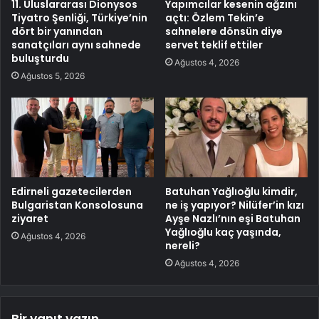
11. Uluslararası Dionysos
Yapımcılar kesenin ağzını
Tiyatro Şenliği, Türkiye’nin
açtı: Özlem Tekin’e
dört bir yanından
sahnelere dönsün diye
sanatçıları aynı sahnede
servet teklif ettiler
buluşturdu
Ağustos 4, 2026
Ağustos 5, 2026
Edirneli gazetecilerden
Batuhan Yağlıoğlu kimdir,
Bulgaristan Konsolosuna
ne iş yapıyor? Nilüfer’in kızı
ziyaret
Ayşe Nazlı’nın eşi Batuhan
Yağlıoğlu kaç yaşında,
Ağustos 4, 2026
nereli?
Ağustos 4, 2026
Bir yanıt yazın