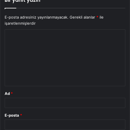
E-posta adresiniz yayınlanmayacak.
Gerekli alanlar
*
ile
işaretlenmişlerdir
Y
o
r
u
m
*
Ad
*
E-posta
*