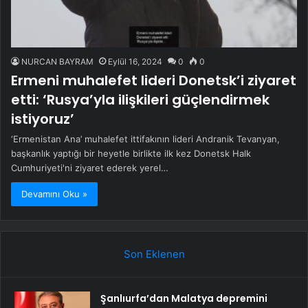
NURCAN BAYRAM
Eylül 16, 2024
0
0
Ermeni muhalefet lideri Donetsk’i ziyaret
etti: ‘Rusya’yla ilişkileri güçlendirmek
istiyoruz’
‘Ermenistan Ana’ muhalefet ittifakının lideri Andranik Tevanyan,
başkanlık yaptığı bir heyetle birlikte ilk kez Donetsk Halk
Cumhuriyeti'ni ziyaret ederek yerel…
Devamını Oku »
Son Eklenen
Şanlıurfa’dan Malatya depremini